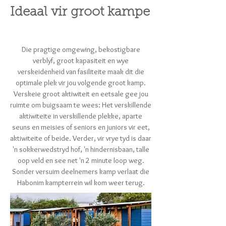
Ideaal vir groot kampe
Die pragtige omgewing, bekostigbare
verblyf, groot kapasiteit en wye
verskeidenheid van fasiliteite maak dit die
optimale plek vir jou volgende groot kamp.
Verskeie groot aktiwiteit en eetsale gee jou
ruimte om buigsaam te wees: Het verskillende
aktiwiteite in verskillende plekke, aparte
seuns en meisies of seniors en juniors vir eet,
aktiwiteite of beide. Verder, vir vrye tyd is daar
'n sokkerwedstryd hof, 'n hindernisbaan, talle
oop veld en see net 'n 2 minute loop weg.
Sonder versuim deelnemers kamp verlaat die
Habonim kampterrein wil kom weer terug.