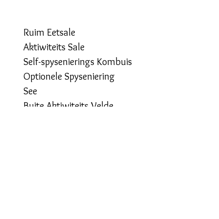
Ruim Eetsale
Aktiwiteits Sale
Self-spysenierings Kombuis
Optionele Spyseniering
See
Buite Aktiwiteits Velde
Hindernis Baan
Astro-Sokker Turf
Fotos & Meer Inligting
Tariewe & Besprekings
"With facilities to accommodate
everyone and places to run your